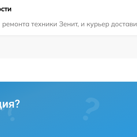
сти
емонта техники Зенит, и курьер доставит
ция?